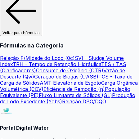
Voltar para Fórmulas
Fórmulas na Categoria
Relação F/M
Idade do Lodo (θc)
SVI - Sludge Volume
Index
TRH - Tempo de Retenção Hidráulica
TES / TAS
(Clarificadores)
Consumo de Oxigênio (OTR)
Vazão de
Descarte (Qw)
Geração de Biogás (UASB)
TCS - Taxa de
Carga de Sólidos
AMT Elevatória de Esgoto
Carga Orgânica
Volumétrica (COV)
Eficiência de Remoção (η)
População
Equivalente (PE)
Fluxo Limitante de Sólidos (GL)
Produção
de Lodo Excedente (Yobs)
Relação DBO/DQO
Portal Digital Water