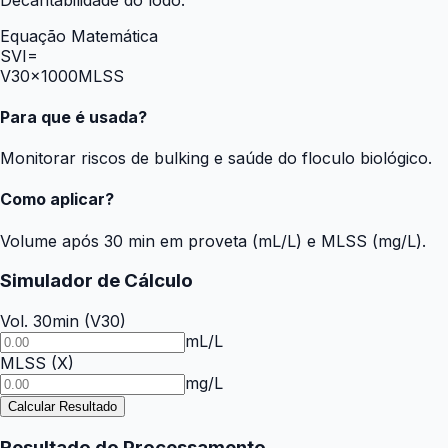
Equação Matemática
SVI
=
V30
×
1000
MLSS
Para que é usada?
Monitorar riscos de bulking e saúde do floculo biológico.
Como aplicar?
Volume após 30 min em proveta (mL/L) e MLSS (mg/L).
Simulador de Cálculo
Vol. 30min
(
V30
)
mL/L
MLSS
(
X
)
mg/L
Calcular Resultado
Resultado do Processamento