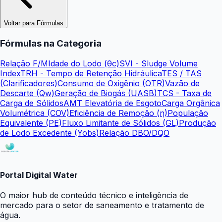
Voltar para Fórmulas
Fórmulas na Categoria
Relação F/M
Idade do Lodo (θc)
SVI - Sludge Volume
Index
TRH - Tempo de Retenção Hidráulica
TES / TAS
(Clarificadores)
Consumo de Oxigênio (OTR)
Vazão de
Descarte (Qw)
Geração de Biogás (UASB)
TCS - Taxa de
Carga de Sólidos
AMT Elevatória de Esgoto
Carga Orgânica
Volumétrica (COV)
Eficiência de Remoção (η)
População
Equivalente (PE)
Fluxo Limitante de Sólidos (GL)
Produção
de Lodo Excedente (Yobs)
Relação DBO/DQO
Portal Digital Water
O maior hub de conteúdo técnico e inteligência de
mercado para o setor de saneamento e tratamento de
água.