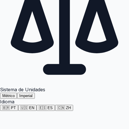
Sistema de Unidades
Métrico
Imperial
Idioma
🇧🇷
PT
🇺🇸
EN
🇪🇸
ES
🇨🇳
ZH