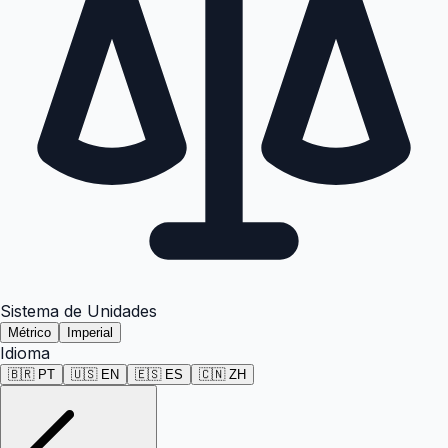
Sistema de Unidades
Métrico
Imperial
Idioma
🇧🇷
PT
🇺🇸
EN
🇪🇸
ES
🇨🇳
ZH