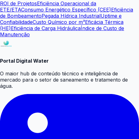
ROI de Projetos
Eficiência Operacional da
ETE/ETA
Consumo Energético Específico (CEE)
Eficiência
de Bombeamento
Pegada Hídrica Industrial
Uptime e
Confiabilidade
Custo Químico por m³
Eficácia Térmica
(HE)
Eficiência de Carga Hidráulica
Índice de Custo de
Manutenção
Portal Digital Water
O maior hub de conteúdo técnico e inteligência de
mercado para o setor de saneamento e tratamento de
água.