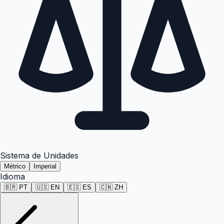
Sistema de Unidades
Métrico
Imperial
Idioma
🇧🇷
PT
🇺🇸
EN
🇪🇸
ES
🇨🇳
ZH