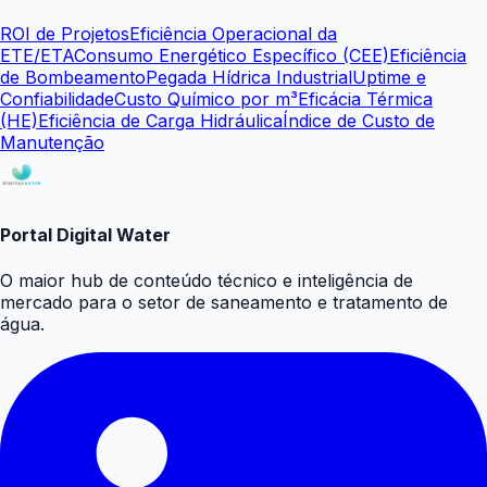
ROI de Projetos
Eficiência Operacional da
ETE/ETA
Consumo Energético Específico (CEE)
Eficiência
de Bombeamento
Pegada Hídrica Industrial
Uptime e
Confiabilidade
Custo Químico por m³
Eficácia Térmica
(HE)
Eficiência de Carga Hidráulica
Índice de Custo de
Manutenção
Portal Digital Water
O maior hub de conteúdo técnico e inteligência de
mercado para o setor de saneamento e tratamento de
água.