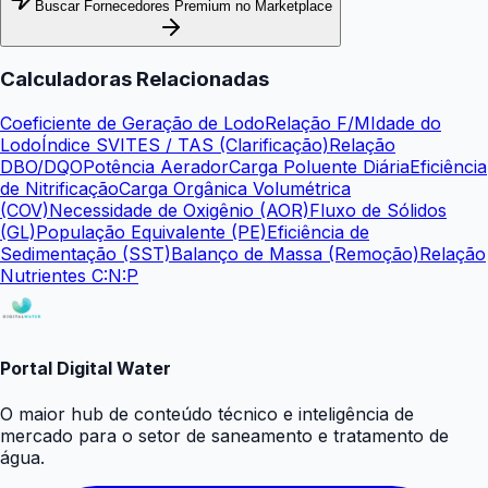
Buscar Fornecedores Premium no Marketplace
Calculadoras Relacionadas
Coeficiente de Geração de Lodo
Relação F/M
Idade do
Lodo
Índice SVI
TES / TAS (Clarificação)
Relação
DBO/DQO
Potência Aerador
Carga Poluente Diária
Eficiência
de Nitrificação
Carga Orgânica Volumétrica
(COV)
Necessidade de Oxigênio (AOR)
Fluxo de Sólidos
(GL)
População Equivalente (PE)
Eficiência de
Sedimentação (SST)
Balanço de Massa (Remoção)
Relação
Nutrientes C:N:P
Portal Digital Water
O maior hub de conteúdo técnico e inteligência de
mercado para o setor de saneamento e tratamento de
água.