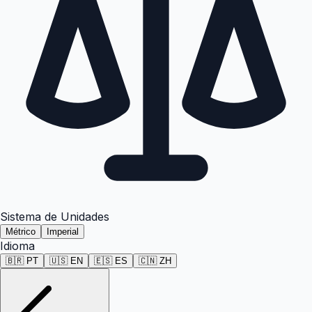
Sistema de Unidades
Métrico
Imperial
Idioma
🇧🇷
PT
🇺🇸
EN
🇪🇸
ES
🇨🇳
ZH