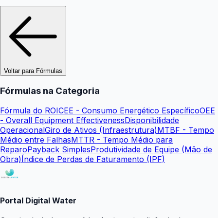
Voltar para Fórmulas
Fórmulas na Categoria
Fórmula do ROI
CEE - Consumo Energético Específico
OEE
- Overall Equipment Effectiveness
Disponibilidade
Operacional
Giro de Ativos (Infraestrutura)
MTBF - Tempo
Médio entre Falhas
MTTR - Tempo Médio para
Reparo
Payback Simples
Produtividade de Equipe (Mão de
Obra)
Índice de Perdas de Faturamento (IPF)
Portal Digital Water