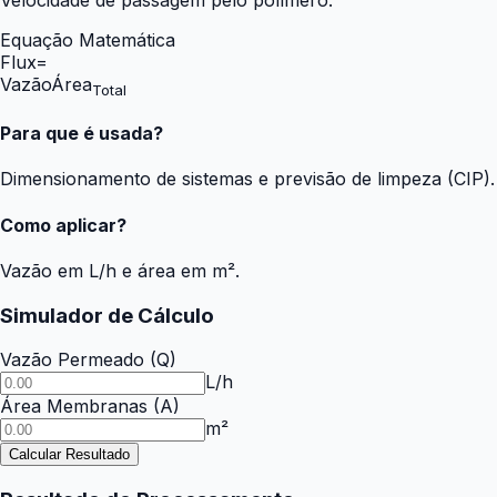
Equação Matemática
Flux
=
Vazão
Área
Total
Para que é usada?
Dimensionamento de sistemas e previsão de limpeza (CIP).
Como aplicar?
Vazão em L/h e área em m².
Simulador de Cálculo
Vazão Permeado
(
Q
)
L/h
Área Membranas
(
A
)
m²
Calcular Resultado