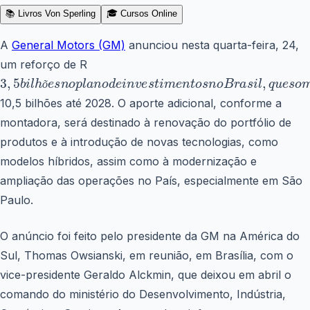
📚 Livros Von Sperling
🎓 Cursos Online
A
General Motors (GM)
anunciou nesta quarta-feira, 24,
um reforço de R
õ
3
,
5
b
i
l
h
õ
e
s
n
o
p
l
a
n
o
d
e
i
n
v
e
s
t
i
m
e
n
t
o
s
n
o
B
r
a
s
i
l
,
q
u
e
10,5 bilhões até 2028. O aporte adicional, conforme a
montadora, será destinado à renovação do portfólio de
produtos e à introdução de novas tecnologias, como
modelos híbridos, assim como à modernização e
ampliação das operações no País, especialmente em São
Paulo.
O anúncio foi feito pelo presidente da GM na América do
Sul, Thomas Owsianski, em reunião, em Brasília, com o
vice-presidente Geraldo Alckmin, que deixou em abril o
comando do ministério do Desenvolvimento, Indústria,